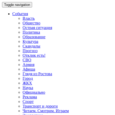
Toggle navigation
События
Власть
Общество
Острая ситуация
Политика
Образование
Культура
Скандалы
Прогноз
Отклик есть!
СВО
Армия
Афиша
Глядя из Ростова
Город
ЖКХ
Наука
Официально
Реклама
Спорт
Транспорт и дороги
Читаем. Смотрим. Играем