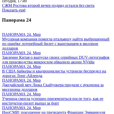
сегодня, 17:49
СЖМ Ростова второй вечер подряд остался без света
Показать ещё
Панорама
24
ПАНОРАМА 24. Мир
Мусорная компания помогла итальянцу найти выброшенный
по ошибке лотерейный билет с выигрышем в миллион
долларов
ПАНОРАМА 24. Мир
Завление Китая о выпуске своих серийных DUV-литографов
для производства микросхем обвалило акции NVidia
ПАНОРАМА 24. Мир
В США байкеры и квадроциклисты устроили беспредел на
дорогах Лонг-Айленда
ПАНОРАМА 24. Мир
Джедайский меч Люка Скайуокера продали с аукциона за
миллионы долларов
ПАНОРАМА 24. Мир
Ученица смогла успешно приземлиться после того, как ее
инструктор-пилот выпал за борт
ПАНОРАМА 24. Мир
ИноСМИ: покушение на президента Франции Эмманюэля