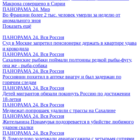
Макрона совершено в Сирии
ПАНОРАМА 24. Мир
Во Франции более 2 тыс. человек умерли за неделю от
аномального зноя
Показать ещё
ПАНОРАМА 24. Вся Россия
Суд в Москве запретил пенсионерке держать в квартире удава
и крокодила
ПАНОРАМА 24. Вся Россия
Сахалинские рыбаки поймали полтонны редкой рыбы-фугу,
она же - рыба-собака
ПАНОРАМА 24. Вся Россия
Россиянин похитил в аптеке виагру и был задержан по
горячим следам
ПАНОРАМА 24. Вся Россия
Детей мигрантов обязали покинуть Россию по достижении
18-летия
ПАНОРАМА 24. Вся Россия
Медвежат-попрошаек удалили с трассы на Сахалине
ПАНОРАМА 24. Вся Россия
Жительница Приамурья подозревается в убийстве любимого
ударом скалки
ПАНОРАМА 24. Вся Россия
В Домодедово задержали авиапассажира с четырьмя сотнями