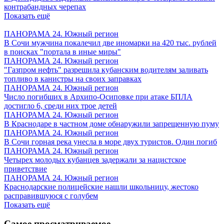
контрабандных черепах
Показать ещё
ПАНОРАМА 24. Южный регион
В Сочи мужчина покалечил две иномарки на 420 тыс. рублей
в поисках "портала в иные миры"
ПАНОРАМА 24. Южный регион
"Газпром нефть" разрешила кубанским водителям заливать
топливо в канистры на своих заправках
ПАНОРАМА 24. Южный регион
Число погибших в Архипо-Осиповке при атаке БПЛА
достигло 6, среди них трое детей
ПАНОРАМА 24. Южный регион
В Краснодаре в частном доме обнаружили запрещенную пуму
ПАНОРАМА 24. Южный регион
В Сочи горная река унесла в море двух туристов. Один погиб
ПАНОРАМА 24. Южный регион
Четырех молодых кубанцев задержали за нацистское
приветствие
ПАНОРАМА 24. Южный регион
Краснодарские полицейские нашли школьницу, жестоко
расправившуюся с голубем
Показать ещё
Самое просматриваемое