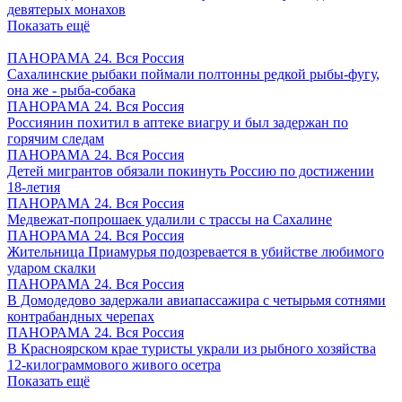
девятерых монахов
Показать ещё
ПАНОРАМА 24. Вся Россия
Сахалинские рыбаки поймали полтонны редкой рыбы-фугу,
она же - рыба-собака
ПАНОРАМА 24. Вся Россия
Россиянин похитил в аптеке виагру и был задержан по
горячим следам
ПАНОРАМА 24. Вся Россия
Детей мигрантов обязали покинуть Россию по достижении
18-летия
ПАНОРАМА 24. Вся Россия
Медвежат-попрошаек удалили с трассы на Сахалине
ПАНОРАМА 24. Вся Россия
Жительница Приамурья подозревается в убийстве любимого
ударом скалки
ПАНОРАМА 24. Вся Россия
В Домодедово задержали авиапассажира с четырьмя сотнями
контрабандных черепах
ПАНОРАМА 24. Вся Россия
В Красноярском крае туристы украли из рыбного хозяйства
12-килограммового живого осетра
Показать ещё