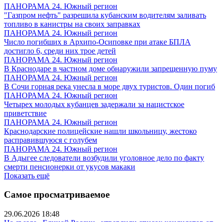
ПАНОРАМА 24. Южный регион
"Газпром нефть" разрешила кубанским водителям заливать
топливо в канистры на своих заправках
ПАНОРАМА 24. Южный регион
Число погибших в Архипо-Осиповке при атаке БПЛА
достигло 6, среди них трое детей
ПАНОРАМА 24. Южный регион
В Краснодаре в частном доме обнаружили запрещенную пуму
ПАНОРАМА 24. Южный регион
В Сочи горная река унесла в море двух туристов. Один погиб
ПАНОРАМА 24. Южный регион
Четырех молодых кубанцев задержали за нацистское
приветствие
ПАНОРАМА 24. Южный регион
Краснодарские полицейские нашли школьницу, жестоко
расправившуюся с голубем
ПАНОРАМА 24. Южный регион
В Адыгее следователи возбудили уголовное дело по факту
смерти пенсионерки от укусов макаки
Показать ещё
Самое просматриваемое
29.06.2026 18:48