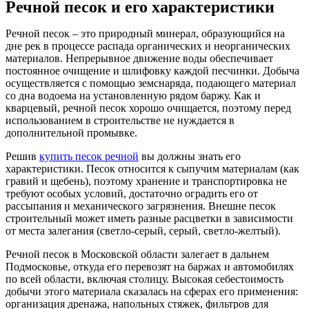
Речной песок и его характеристики
Речной песок – это природный минерал, образующийся на
дне рек в процессе распада органических и неорганических
материалов. Непрерывное движение воды обеспечивает
постоянное очищение и шлифовку каждой песчинки. Добыча
осуществляется с помощью земснаряда, подающего материал
со дна водоема на установленную рядом баржу. Как и
кварцевый, речной песок хорошо очищается, поэтому перед
использованием в строительстве не нуждается в
дополнительной промывке.
Решив
купить песок речной
вы должны знать его
характеристики. Песок относится к сыпучим материалам (как
гравий и щебень), поэтому хранение и транспортировка не
требуют особых условий, достаточно оградить его от
рассыпания и механического загрязнения. Внешне песок
строительный может иметь разные расцветки в зависимости
от места залегания (светло-серый, серый, светло-желтый).
Речной песок в Московской области залегает в дальнем
Подмосковье, откуда его перевозят на баржах и автомобилях
по всей области, включая столицу. Высокая себестоимость
добычи этого материала сказалась на сферах его применения:
организация дренажа, напольных стяжек, фильтров для