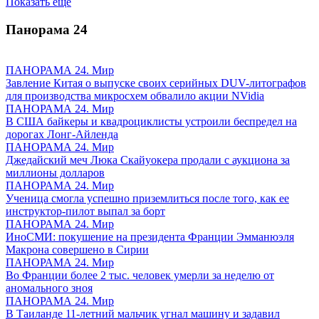
Показать ещё
Панорама
24
ПАНОРАМА 24. Мир
Завление Китая о выпуске своих серийных DUV-литографов
для производства микросхем обвалило акции NVidia
ПАНОРАМА 24. Мир
В США байкеры и квадроциклисты устроили беспредел на
дорогах Лонг-Айленда
ПАНОРАМА 24. Мир
Джедайский меч Люка Скайуокера продали с аукциона за
миллионы долларов
ПАНОРАМА 24. Мир
Ученица смогла успешно приземлиться после того, как ее
инструктор-пилот выпал за борт
ПАНОРАМА 24. Мир
ИноСМИ: покушение на президента Франции Эмманюэля
Макрона совершено в Сирии
ПАНОРАМА 24. Мир
Во Франции более 2 тыс. человек умерли за неделю от
аномального зноя
ПАНОРАМА 24. Мир
В Таиланде 11-летний мальчик угнал машину и задавил