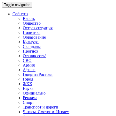
Toggle navigation
События
Власть
Общество
Острая ситуация
Политика
Образование
Культура
Скандалы
Прогноз
Отклик есть!
СВО
Армия
Афиша
Глядя из Ростова
Город
ЖКХ
Наука
Официально
Реклама
Спорт
Транспорт и дороги
Читаем. Смотрим. Играем