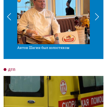
Антон Шагин был холостяком
Разв
ДТП