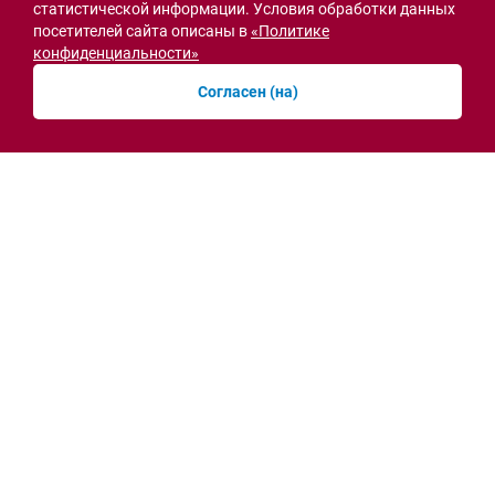
статистической информации. Условия обработки данных
посетителей сайта описаны в
«Политике
конфиденциальности»
Согласен (на)
Семьи героев СВО с временной регистрацией
в Ростовской области смогут получить
земельный участок
30.07.2026 13:05
Новости рубрики
Острая ситуация