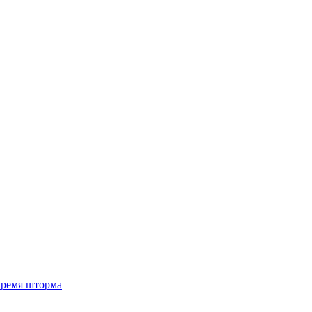
 время шторма