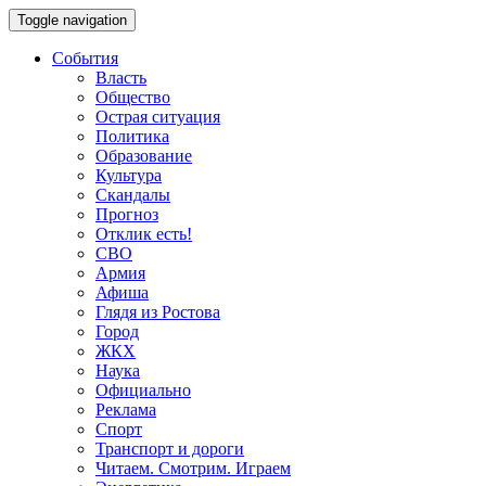
Toggle navigation
События
Власть
Общество
Острая ситуация
Политика
Образование
Культура
Скандалы
Прогноз
Отклик есть!
СВО
Армия
Афиша
Глядя из Ростова
Город
ЖКХ
Наука
Официально
Реклама
Спорт
Транспорт и дороги
Читаем. Смотрим. Играем