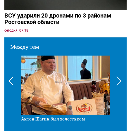
ВСУ ударили 20 дронами по 3 районам
Ростовской области
сегодня, 07:18
Между тем
Антон Шагин был холостяком
Разв