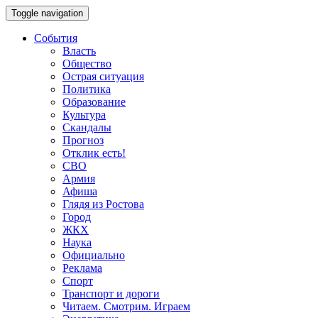
Toggle navigation
События
Власть
Общество
Острая ситуация
Политика
Образование
Культура
Скандалы
Прогноз
Отклик есть!
СВО
Армия
Афиша
Глядя из Ростова
Город
ЖКХ
Наука
Официально
Реклама
Спорт
Транспорт и дороги
Читаем. Смотрим. Играем