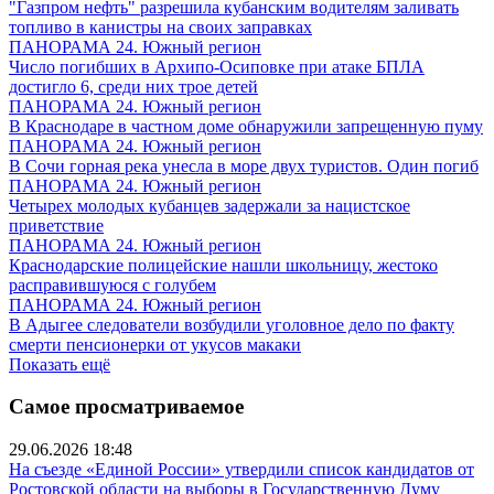
"Газпром нефть" разрешила кубанским водителям заливать
топливо в канистры на своих заправках
ПАНОРАМА 24. Южный регион
Число погибших в Архипо-Осиповке при атаке БПЛА
достигло 6, среди них трое детей
ПАНОРАМА 24. Южный регион
В Краснодаре в частном доме обнаружили запрещенную пуму
ПАНОРАМА 24. Южный регион
В Сочи горная река унесла в море двух туристов. Один погиб
ПАНОРАМА 24. Южный регион
Четырех молодых кубанцев задержали за нацистское
приветствие
ПАНОРАМА 24. Южный регион
Краснодарские полицейские нашли школьницу, жестоко
расправившуюся с голубем
ПАНОРАМА 24. Южный регион
В Адыгее следователи возбудили уголовное дело по факту
смерти пенсионерки от укусов макаки
Показать ещё
Самое просматриваемое
29.06.2026 18:48
На съезде «Единой России» утвердили список кандидатов от
Ростовской области на выборы в Государственную Думу