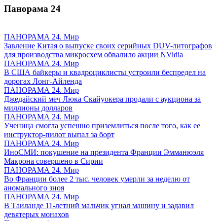
Панорама
24
ПАНОРАМА 24. Мир
Завление Китая о выпуске своих серийных DUV-литографов
для производства микросхем обвалило акции NVidia
ПАНОРАМА 24. Мир
В США байкеры и квадроциклисты устроили беспредел на
дорогах Лонг-Айленда
ПАНОРАМА 24. Мир
Джедайский меч Люка Скайуокера продали с аукциона за
миллионы долларов
ПАНОРАМА 24. Мир
Ученица смогла успешно приземлиться после того, как ее
инструктор-пилот выпал за борт
ПАНОРАМА 24. Мир
ИноСМИ: покушение на президента Франции Эмманюэля
Макрона совершено в Сирии
ПАНОРАМА 24. Мир
Во Франции более 2 тыс. человек умерли за неделю от
аномального зноя
ПАНОРАМА 24. Мир
В Таиланде 11-летний мальчик угнал машину и задавил
девятерых монахов