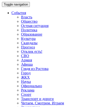
Toggle navigation
События
Власть
Общество
Острая ситуация
Политика
Образование
Культура
Скандалы
Прогноз
Отклик есть!
СВО
Армия
Афиша
Глядя из Ростова
Город
ЖКХ
Наука
Официально
Реклама
Спорт
Транспорт и дороги
Читаем. Смотрим. Играем