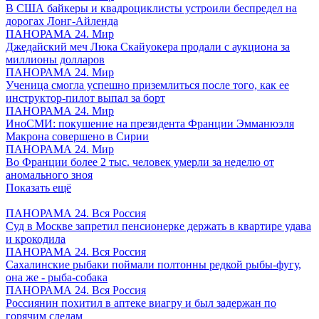
В США байкеры и квадроциклисты устроили беспредел на
дорогах Лонг-Айленда
ПАНОРАМА 24. Мир
Джедайский меч Люка Скайуокера продали с аукциона за
миллионы долларов
ПАНОРАМА 24. Мир
Ученица смогла успешно приземлиться после того, как ее
инструктор-пилот выпал за борт
ПАНОРАМА 24. Мир
ИноСМИ: покушение на президента Франции Эмманюэля
Макрона совершено в Сирии
ПАНОРАМА 24. Мир
Во Франции более 2 тыс. человек умерли за неделю от
аномального зноя
Показать ещё
ПАНОРАМА 24. Вся Россия
Суд в Москве запретил пенсионерке держать в квартире удава
и крокодила
ПАНОРАМА 24. Вся Россия
Сахалинские рыбаки поймали полтонны редкой рыбы-фугу,
она же - рыба-собака
ПАНОРАМА 24. Вся Россия
Россиянин похитил в аптеке виагру и был задержан по
горячим следам