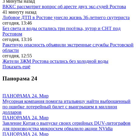
3 минуты назад
ВККС рассмотрит вопрос об аресте двух экс-судей Ростова
41 минуту назад
Лобовое ДТП в Ростове унесло жизнь 36-летнего скутериста
сегодня, 13:46
Без света и воды остались три посёлка, хутор и СНТ под
Ростовом
сегодня, 13:16
Ракетную опасность объявили экстренные службы Ростовской
области
сегодня, 12:55
Жители ЗЖМ Ростова остались без холодной воды
Показать ещё
Панорама
24
ПАНОРАМА 24. Мир
Мусорная компания помогла итальянцу найти выброшенный
по ошибке лотерейный билет с выигрышем в миллион
долларов
ПАНОРАМА 24. Мир
Завление Китая о выпуске своих серийных DUV-литографов
для производства микросхем обвалило акции NVidia
ПАНОРАМА 24. Мир