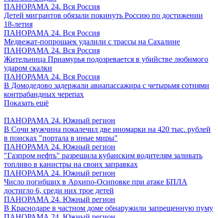
ПАНОРАМА 24. Вся Россия
Детей мигрантов обязали покинуть Россию по достижении
18-летия
ПАНОРАМА 24. Вся Россия
Медвежат-попрошаек удалили с трассы на Сахалине
ПАНОРАМА 24. Вся Россия
Жительница Приамурья подозревается в убийстве любимого
ударом скалки
ПАНОРАМА 24. Вся Россия
В Домодедово задержали авиапассажира с четырьмя сотнями
контрабандных черепах
Показать ещё
ПАНОРАМА 24. Южный регион
В Сочи мужчина покалечил две иномарки на 420 тыс. рублей
в поисках "портала в иные миры"
ПАНОРАМА 24. Южный регион
"Газпром нефть" разрешила кубанским водителям заливать
топливо в канистры на своих заправках
ПАНОРАМА 24. Южный регион
Число погибших в Архипо-Осиповке при атаке БПЛА
достигло 6, среди них трое детей
ПАНОРАМА 24. Южный регион
В Краснодаре в частном доме обнаружили запрещенную пуму
ПАНОРАМА 24. Южный регион