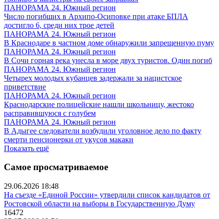
ПАНОРАМА 24. Южный регион
Число погибших в Архипо-Осиповке при атаке БПЛА
достигло 6, среди них трое детей
ПАНОРАМА 24. Южный регион
В Краснодаре в частном доме обнаружили запрещенную пуму
ПАНОРАМА 24. Южный регион
В Сочи горная река унесла в море двух туристов. Один погиб
ПАНОРАМА 24. Южный регион
Четырех молодых кубанцев задержали за нацистское
приветствие
ПАНОРАМА 24. Южный регион
Краснодарские полицейские нашли школьницу, жестоко
расправившуюся с голубем
ПАНОРАМА 24. Южный регион
В Адыгее следователи возбудили уголовное дело по факту
смерти пенсионерки от укусов макаки
Показать ещё
Самое просматриваемое
29.06.2026 18:48
На съезде «Единой России» утвердили список кандидатов от
Ростовской области на выборы в Государственную Думу
16472