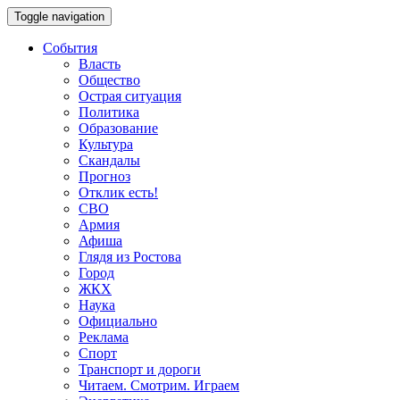
Toggle navigation
События
Власть
Общество
Острая ситуация
Политика
Образование
Культура
Скандалы
Прогноз
Отклик есть!
СВО
Армия
Афиша
Глядя из Ростова
Город
ЖКХ
Наука
Официально
Реклама
Спорт
Транспорт и дороги
Читаем. Смотрим. Играем