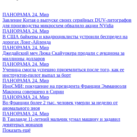
ПАНОРАМА 24. Мир
Завление Китая о выпуске своих серийных DUV-литографов
для производства микросхем обвалило акции NVidia
ПАНОРАМА 24. Мир
В США байкеры и квадроциклисты устроили беспредел на
дорогах Лонг-Айленда
ПАНОРАМА 24. Мир
Джедайский меч Люка Скайуокера продали с аукциона за
миллионы долларов
ПАНОРАМА 24. Мир
Ученица смогла успешно приземлиться после того, как ее
инструктор-пилот выпал за борт
ПАНОРАМА 24. Мир
ИноСМИ: покушение на президента Франции Эмманюэля
Макрона совершено в Сирии
ПАНОРАМА 24. Мир
Во Франции более 2 тыс. человек умерли за неделю от
аномального зноя
ПАНОРАМА 24. Мир
В Таиланде 11-летний мальчик угнал машину и задавил
девятерых монахов
Показать ещё