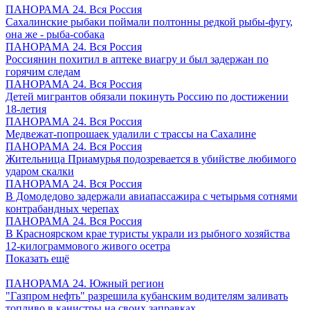
ПАНОРАМА 24. Вся Россия
Сахалинские рыбаки поймали полтонны редкой рыбы-фугу,
она же - рыба-собака
ПАНОРАМА 24. Вся Россия
Россиянин похитил в аптеке виагру и был задержан по
горячим следам
ПАНОРАМА 24. Вся Россия
Детей мигрантов обязали покинуть Россию по достижении
18-летия
ПАНОРАМА 24. Вся Россия
Медвежат-попрошаек удалили с трассы на Сахалине
ПАНОРАМА 24. Вся Россия
Жительница Приамурья подозревается в убийстве любимого
ударом скалки
ПАНОРАМА 24. Вся Россия
В Домодедово задержали авиапассажира с четырьмя сотнями
контрабандных черепах
ПАНОРАМА 24. Вся Россия
В Красноярском крае туристы украли из рыбного хозяйства
12-килограммового живого осетра
Показать ещё
ПАНОРАМА 24. Южный регион
"Газпром нефть" разрешила кубанским водителям заливать
топливо в канистры на своих заправках