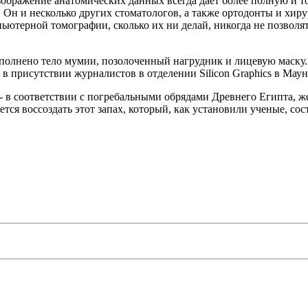
ображение анатомических данных всегда дает более полную и то
 и несколько других стоматологов, а также ортодонты и хирур
терной томографии, сколько их ни делай, никогда не позволят 
заполнено тело мумии, позолоченный нагрудник и лицевую маску.
 в присутствии журналистов в отделении Silicon Graphics в Ма
, - в соответствии с погребальными обрядами Древнего Египта, 
тся воссоздать этот запах, который, как установили ученые, сос