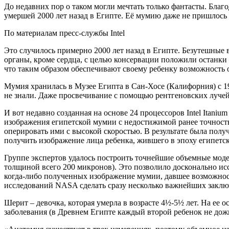
До недавних пор о таком могли мечтать только фантасты. Благ
умершей 2000 лет назад в Египте. Её мумию даже не пришлось р
По материалам пресс-службы Intel
Это случилось примерно 2000 лет назад в Египте. Безутешные в
органы, кроме сердца, с целью консервации положили останки 
что таким образом обеспечивают своему ребенку возможность
Мумия хранилась в Музее Египта в Сан-Хосе (Калифорния) с 19
не знали. Даже просвечивание с помощью рентгеновских лучей
И вот недавно созданная на основе 24 процессоров Intel Itani
изображения египетской мумии с недостижимой ранее точность
оперировать ими с высокой скоростью. В результате была полу
получить изображение лица ребенка, жившего в эпоху египетс
Группе экспертов удалось построить точнейшие объемные мо
толщиной всего 200 микронов). Это позволило досконально ис
когда-либо полученных изображение мумии, давшее возможно
исследований NASA сделать сразу несколько важнейших заключ
Шерит – девочка, которая умерла в возрасте 4½-5½ лет. На ее 
заболевания (в Древнем Египте каждый второй ребенок не дожив