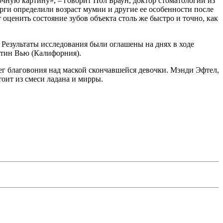
чную картину», – говорит Пол Браун, доктор стоматологии из
ги определили возраст мумии и другие ее особенности после
оценить состояние зубов объекта столь же быстро и точно, как
 Результаты исследования были оглашены на днях в ходе
унтин Вью (Калифорния).
жег благовония над маской скончавшейся девочки. Мэнди Эфтел,
тоит из смеси ладана и мирры.