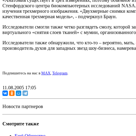
«Анатомия существует в трех измерениях, поэтому объемное из
Стенфордского центра биокомпьютерных исследований NASA. Он
изучения трехмерного изображения. «Двухмерные снимки компью
качественная трехмерная модель», - подчеркнул Браун.
Исследователи смогли также четко разглядеть смолу, которой 
виртуального «снятия слоев тканей» с мумии, организованного
Исследователи также обнаружили, что кто-то – вероятно, мать
производитель духов для западных звезд шоу-бизнеса, намеревае
Подпишитесь на нас в
MAX
,
Telegram
.
11.08.2005 17:05
Новости партнеров
Смотрите также
Ещё Общество