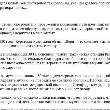
одаря новым компьютерным технологиям, учёным удалось полност
азворачивать...
 своем горе родители провожали в последний путь дочь. Как вел
в соль, а затем обернули их тканью, пропитанную ароматной смол
 однажды вернуться в мир живых.
30 года. Кураторы музея дали ей имя Шерит, что означает «мал
 не помогло приоткрыть ее тайну.
um 2 и обладающая 30 ГБ основной памяти графическая станция Pr
ю. Это стало возможным благодаря способности процессоров Int
чена высококачественная интерактивная визуализация мумии, кот
ких фараонов.
дели мумии с помощью 60 тысяч двухмерных сканированных изо
следовать мумию, не повредив ее хрупкую оболочку. Итогом исс
сть специалистам медицинской школы при Стенфордском униве
ений о ребенке, который жил и умер 2000 лет назад:
останках не обнаружено следов насилия, что дает повод думать,
ал до пяти лет). Золотая маска на лице мумии покрыта благовон