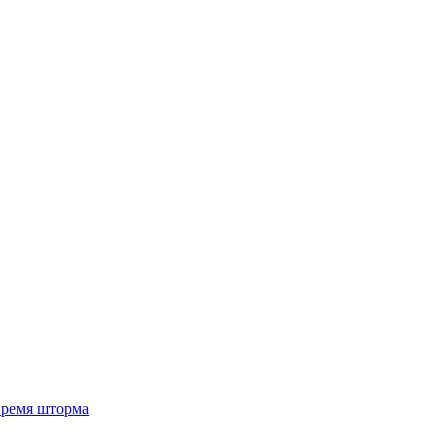
 время шторма