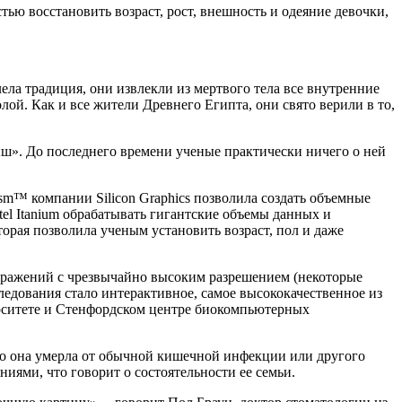
ью восстановить возраст, рост, внешность и одеяние девочки,
ела традиция, они извлекли из мертвого тела все внутренние
ой. Как и все жители Древнего Египта, они свято верили в то,
ыш». До последнего времени ученые практически ничего о ней
ism™ компании Silicon Graphics позволила создать объемные
el Itanium обрабатывать гигантские объемы данных и
орая позволила ученым установить возраст, пол и даже
бражений с чрезвычайно высоким разрешением (некоторые
ледования стало интерактивное, самое высококачественное из
рситете и Стенфордском центре биокомпьютерных
 что она умерла от обычной кишечной инфекции или другого
иями, что говорит о состоятельности ее семьи.