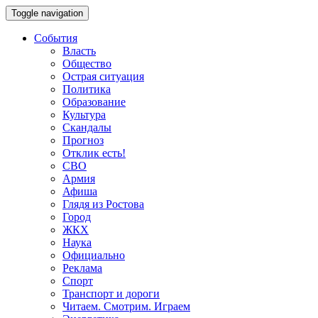
Toggle navigation
События
Власть
Общество
Острая ситуация
Политика
Образование
Культура
Скандалы
Прогноз
Отклик есть!
СВО
Армия
Афиша
Глядя из Ростова
Город
ЖКХ
Наука
Официально
Реклама
Спорт
Транспорт и дороги
Читаем. Смотрим. Играем