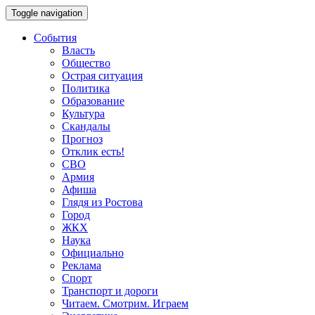
Toggle navigation
События
Власть
Общество
Острая ситуация
Политика
Образование
Культура
Скандалы
Прогноз
Отклик есть!
СВО
Армия
Афиша
Глядя из Ростова
Город
ЖКХ
Наука
Официально
Реклама
Спорт
Транспорт и дороги
Читаем. Смотрим. Играем