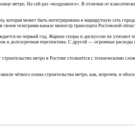
олице метро. На сей раз «воздушного». В отличии от классическ
ону, которая может быть интегрирована в маршрутную сеть горо
а в своем телеграмм-канале министр транспорта Ростовской обла
уждается не первый год. Жаркие споры и дискуссии не утихают п
ж и долгосрочная перспектива. С другой — огромные расходы и 
г строительство метро в Ростове столкнётся с техническими сло
авили чёткого плана строительства метро, как, впрочем, и обос