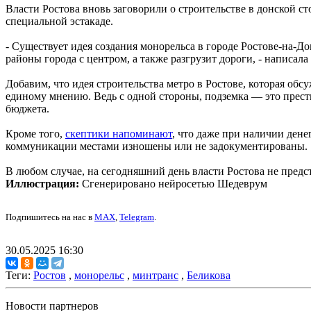
Власти Ростова вновь заговорили о строительстве в донской ст
специальной эстакаде.
- Существует идея создания монорельса в городе Ростове-на-Д
районы города с центром, а также разгрузит дороги, - написал
Добавим, что идея строительства метро в Ростове, которая обс
единому мнению. Ведь с одной стороны, подземка — это прести
бюджета.
Кроме того,
скептики напоминают
, что даже при наличии дене
коммуникации местами изношены или не задокументированы.
В любом случае, на сегодняшний день власти Ростова не предст
Иллюстрация:
Сгенерировано нейросетью Шедеврум
Подпишитесь на нас в
MAX
,
Telegram
.
30.05.2025 16:30
Теги:
Ростов
,
монорельс
,
минтранс
,
Беликова
Новости партнеров