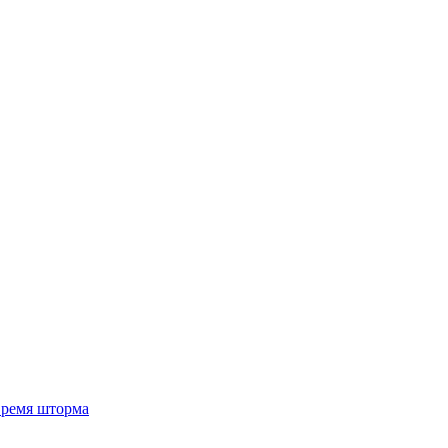
 время шторма