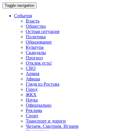
Toggle navigation
События
Власть
Общество
Острая ситуация
Политика
Образование
Культура
Скандалы
Прогноз
Отклик есть!
СВО
Армия
Афиша
Глядя из Ростова
Город
ЖКХ
Наука
Официально
Реклама
Спорт
Транспорт и дороги
Читаем. Смотрим. Играем