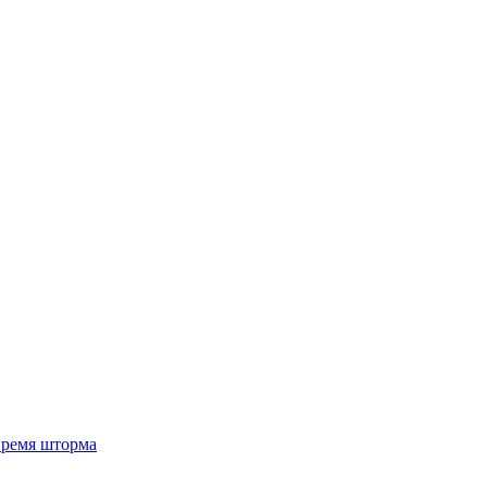
 время шторма