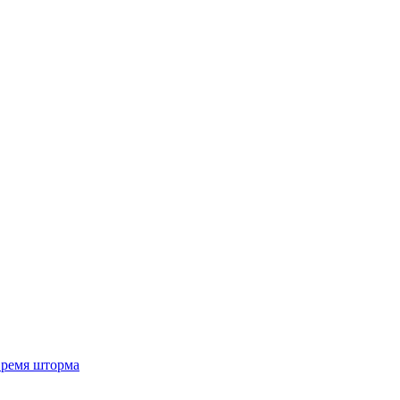
 время шторма