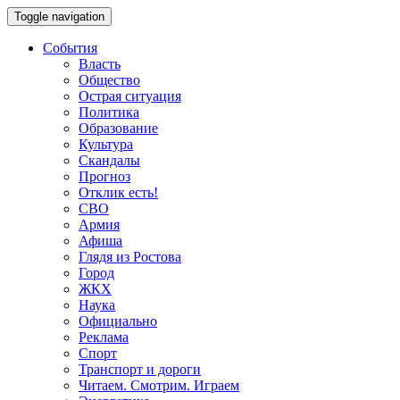
Toggle navigation
События
Власть
Общество
Острая ситуация
Политика
Образование
Культура
Скандалы
Прогноз
Отклик есть!
СВО
Армия
Афиша
Глядя из Ростова
Город
ЖКХ
Наука
Официально
Реклама
Спорт
Транспорт и дороги
Читаем. Смотрим. Играем