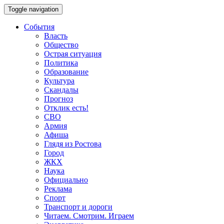
Toggle navigation
События
Власть
Общество
Острая ситуация
Политика
Образование
Культура
Скандалы
Прогноз
Отклик есть!
СВО
Армия
Афиша
Глядя из Ростова
Город
ЖКХ
Наука
Официально
Реклама
Спорт
Транспорт и дороги
Читаем. Смотрим. Играем