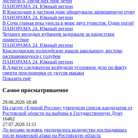
достигло 6, среди них трое детей
ПАНОРАМА 24. Южный регион
В Краснодаре в частном доме обнаружили запрещенную пуму
ПАНОРАМА 24. Южный регион
В Сочи горная река унесла в море двух туристов. Один погиб
ПАНОРАМА 24. Южный регион
Четырех молодых кубанцев задержали за нацистское
приветствие
ПАНОРАМА 24. Южный регион
Краснодарские полицейские нашли школьницу, жестоко
расправившуюся с голубем
ПАНОРАМА 24. Южный регион
В Адыгее следователи возбудили уголовное дело по факту
смерти пенсионерки от укусов макаки
Показать ещё
Самое просматриваемое
29.06.2026 18:48
На съезде «Единой России» утвердили список кандидатов от
Ростовской области на выборы в Государственную Думу
16462
27.07.2026 11:11
До восьми человек увеличилось количество пострадавших
после вражеской атаки на Ростовскую область