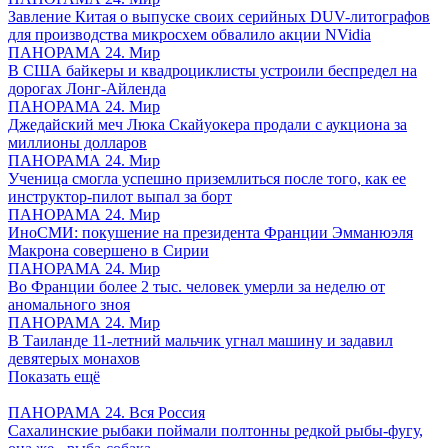
Завление Китая о выпуске своих серийных DUV-литографов
для производства микросхем обвалило акции NVidia
ПАНОРАМА 24. Мир
В США байкеры и квадроциклисты устроили беспредел на
дорогах Лонг-Айленда
ПАНОРАМА 24. Мир
Джедайский меч Люка Скайуокера продали с аукциона за
миллионы долларов
ПАНОРАМА 24. Мир
Ученица смогла успешно приземлиться после того, как ее
инструктор-пилот выпал за борт
ПАНОРАМА 24. Мир
ИноСМИ: покушение на президента Франции Эмманюэля
Макрона совершено в Сирии
ПАНОРАМА 24. Мир
Во Франции более 2 тыс. человек умерли за неделю от
аномального зноя
ПАНОРАМА 24. Мир
В Таиланде 11-летний мальчик угнал машину и задавил
девятерых монахов
Показать ещё
ПАНОРАМА 24. Вся Россия
Сахалинские рыбаки поймали полтонны редкой рыбы-фугу,