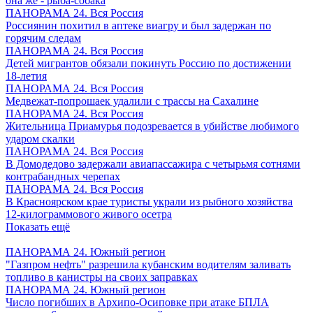
она же - рыба-собака
ПАНОРАМА 24. Вся Россия
Россиянин похитил в аптеке виагру и был задержан по
горячим следам
ПАНОРАМА 24. Вся Россия
Детей мигрантов обязали покинуть Россию по достижении
18-летия
ПАНОРАМА 24. Вся Россия
Медвежат-попрошаек удалили с трассы на Сахалине
ПАНОРАМА 24. Вся Россия
Жительница Приамурья подозревается в убийстве любимого
ударом скалки
ПАНОРАМА 24. Вся Россия
В Домодедово задержали авиапассажира с четырьмя сотнями
контрабандных черепах
ПАНОРАМА 24. Вся Россия
В Красноярском крае туристы украли из рыбного хозяйства
12-килограммового живого осетра
Показать ещё
ПАНОРАМА 24. Южный регион
"Газпром нефть" разрешила кубанским водителям заливать
топливо в канистры на своих заправках
ПАНОРАМА 24. Южный регион
Число погибших в Архипо-Осиповке при атаке БПЛА