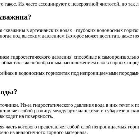
о такое. Их часто ассоциируют с невероятной чистотой, но так л
скважина?
я скважины в артезианских водах - глубоких водоносных горизо
ногда под высоким давлением (которое может достигать даже нес
ием гидростатического давления, способные к самопроизвольном
 в областях с желобообразным расположением слоев горных пород
ассейнах в водоносных горизонтах под непроницаемыми породам
воды?
очники. Из-за гидростатического давления вода в них течет к п
редставляет собой разницу между артезианскими и субартезианск
е выходит на поверхность.
няя часть которого представляет собой слой непроницаемых горн
роено из аналогичного горного материала.