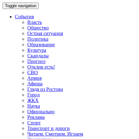
Toggle navigation
События
Власть
Общество
Острая ситуация
Политика
Образование
Культура
Скандалы
Прогноз
Отклик есть!
СВО
Армия
Афиша
Глядя из Ростова
Город
ЖКХ
Наука
Официально
Реклама
Спорт
Транспорт и дороги
Читаем. Смотрим. Играем