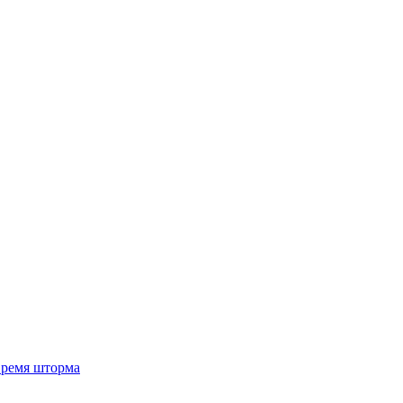
 время шторма