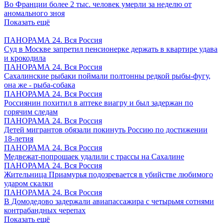
Во Франции более 2 тыс. человек умерли за неделю от
аномального зноя
Показать ещё
ПАНОРАМА 24. Вся Россия
Суд в Москве запретил пенсионерке держать в квартире удава
и крокодила
ПАНОРАМА 24. Вся Россия
Сахалинские рыбаки поймали полтонны редкой рыбы-фугу,
она же - рыба-собака
ПАНОРАМА 24. Вся Россия
Россиянин похитил в аптеке виагру и был задержан по
горячим следам
ПАНОРАМА 24. Вся Россия
Детей мигрантов обязали покинуть Россию по достижении
18-летия
ПАНОРАМА 24. Вся Россия
Медвежат-попрошаек удалили с трассы на Сахалине
ПАНОРАМА 24. Вся Россия
Жительница Приамурья подозревается в убийстве любимого
ударом скалки
ПАНОРАМА 24. Вся Россия
В Домодедово задержали авиапассажира с четырьмя сотнями
контрабандных черепах
Показать ещё