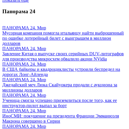
Показать ещё
Панорама
24
ПАНОРАМА 24. Мир
Мусорная компания помогла итальянцу найти выброшенный
по ошибке лотерейный билет с выигрышем в миллион
долларов
ПАНОРАМА 24. Мир
Завление Китая о выпуске своих серийных DUV-литографов
для производства микросхем обвалило акции NVidia
ПАНОРАМА 24. Мир
В США байкеры и квадроциклисты устроили беспредел на
дорогах Лонг-Айленда
ПАНОРАМА 24. Мир
Джедайский меч Люка Скайуокера продали с аукциона за
миллионы долларов
ПАНОРАМА 24. Мир
Ученица смогла успешно приземлиться после того, как ее
инструктор-пилот выпал за борт
ПАНОРАМА 24. Мир
ИноСМИ: покушение на президента Франции Эмманюэля
Макрона совершено в Сирии
ПАНОРАМА 24. Мир