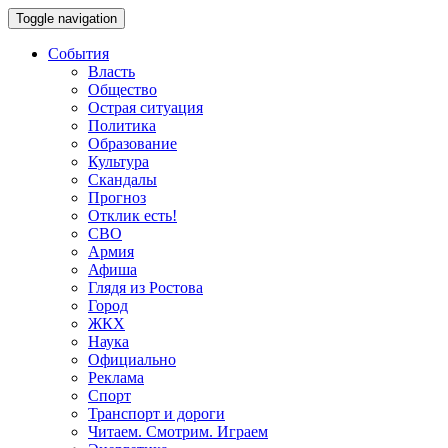
Toggle navigation
События
Власть
Общество
Острая ситуация
Политика
Образование
Культура
Скандалы
Прогноз
Отклик есть!
СВО
Армия
Афиша
Глядя из Ростова
Город
ЖКХ
Наука
Официально
Реклама
Спорт
Транспорт и дороги
Читаем. Смотрим. Играем