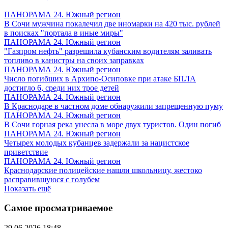
ПАНОРАМА 24. Южный регион
В Сочи мужчина покалечил две иномарки на 420 тыс. рублей
в поисках "портала в иные миры"
ПАНОРАМА 24. Южный регион
"Газпром нефть" разрешила кубанским водителям заливать
топливо в канистры на своих заправках
ПАНОРАМА 24. Южный регион
Число погибших в Архипо-Осиповке при атаке БПЛА
достигло 6, среди них трое детей
ПАНОРАМА 24. Южный регион
В Краснодаре в частном доме обнаружили запрещенную пуму
ПАНОРАМА 24. Южный регион
В Сочи горная река унесла в море двух туристов. Один погиб
ПАНОРАМА 24. Южный регион
Четырех молодых кубанцев задержали за нацистское
приветствие
ПАНОРАМА 24. Южный регион
Краснодарские полицейские нашли школьницу, жестоко
расправившуюся с голубем
Показать ещё
Самое просматриваемое
29.06.2026 18:48