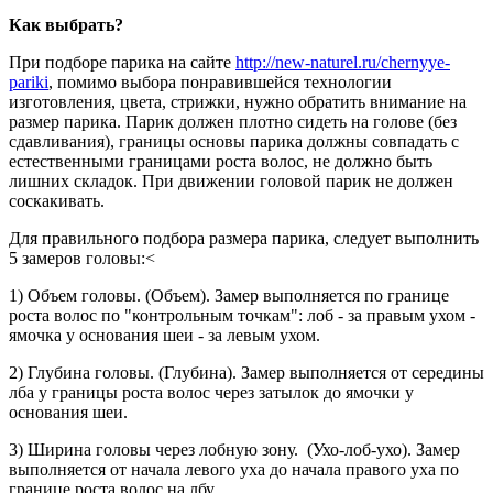
Как выбрать?
При подборе парика на сайте
http://new-naturel.ru/chernyye-
pariki
, помимо выбора понравившейся технологии
изготовления, цвета, стрижки, нужно обратить внимание на
размер парика. Парик должен плотно сидеть на голове (без
сдавливания), границы основы парика должны совпадать с
естественными границами роста волос, не должно быть
лишних складок. При движении головой парик не должен
соскакивать.
Для правильного подбора размера парика, следует выполнить
5 замеров головы:<
1) Объем головы. (Объем). Замер выполняется по границе
роста волос по "контрольным точкам": лоб - за правым ухом -
ямочка у основания шеи - за левым ухом.
2) Глубина головы. (Глубина). Замер выполняется от середины
лба у границы роста волос через затылок до ямочки у
основания шеи.
3) Ширина головы через лобную зону. (Ухо-лоб-ухо). Замер
выполняется от начала левого уха до начала правого уха по
границе роста волос на лбу.