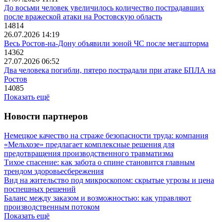
До восьми человек увеличилось количество пострадавших
после вражеской атаки на Ростовскую область
14814
26.07.2026 14:19
Весь Ростов-на-Дону объявили зоной ЧС после мегашторма
14362
27.07.2026 06:52
Два человека погибли, пятеро пострадали при атаке БПЛА на
Ростов
14085
Показать ещё
Новости партнеров
Немецкое качество на страже безопасности труда: компания
«Мельхозе» предлагает комплексные решения для
предотвращения производственного травматизма
Тихое спасение: как забота о спине становится главным
трендом здоровьесбережения
Вид на жительство под микроскопом: скрытые угрозы и цена
поспешных решений
Баланс между заказом и возможностью: как управляют
производственным потоком
Показать ещё