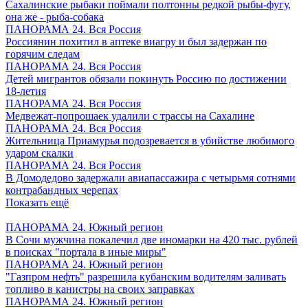
Сахалинские рыбаки поймали полтонны редкой рыбы-фугу,
она же - рыба-собака
ПАНОРАМА 24. Вся Россия
Россиянин похитил в аптеке виагру и был задержан по
горячим следам
ПАНОРАМА 24. Вся Россия
Детей мигрантов обязали покинуть Россию по достижении
18-летия
ПАНОРАМА 24. Вся Россия
Медвежат-попрошаек удалили с трассы на Сахалине
ПАНОРАМА 24. Вся Россия
Жительница Приамурья подозревается в убийстве любимого
ударом скалки
ПАНОРАМА 24. Вся Россия
В Домодедово задержали авиапассажира с четырьмя сотнями
контрабандных черепах
Показать ещё
ПАНОРАМА 24. Южный регион
В Сочи мужчина покалечил две иномарки на 420 тыс. рублей
в поисках "портала в иные миры"
ПАНОРАМА 24. Южный регион
"Газпром нефть" разрешила кубанским водителям заливать
топливо в канистры на своих заправках
ПАНОРАМА 24. Южный регион