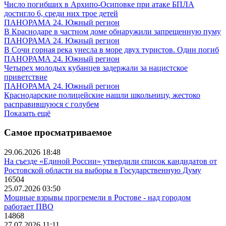
Число погибших в Архипо-Осиповке при атаке БПЛА
достигло 6, среди них трое детей
ПАНОРАМА 24. Южный регион
В Краснодаре в частном доме обнаружили запрещенную пуму
ПАНОРАМА 24. Южный регион
В Сочи горная река унесла в море двух туристов. Один погиб
ПАНОРАМА 24. Южный регион
Четырех молодых кубанцев задержали за нацистское
приветствие
ПАНОРАМА 24. Южный регион
Краснодарские полицейские нашли школьницу, жестоко
расправившуюся с голубем
Показать ещё
Самое просматриваемое
29.06.2026 18:48
На съезде «Единой России» утвердили список кандидатов от
Ростовской области на выборы в Государственную Думу
16504
25.07.2026 03:50
Мощные взрывы прогремели в Ростове - над городом
работает ПВО
14868
27.07.2026 11:11