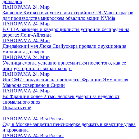
долларов
ПАНОРАМА 24. Мир
Завление Китая о выпуске своих серийных DUV-литографов
для производства микросхем обвалило акции NVidia
ПАНОРАМА 24. Мир
В США байкеры и квадроциклисты устроили беспредел на
дорогах Лонг-Айленда
ПАНОРАМА 24. Мир
Джедайский меч Люка Скайуокера продали с аукциона за
миллионы долларов
ПАНОРАМА 24. Мир
Ученица смогла успешно приземлиться после того, как ее
инструктор-пилот выпал за борт
ПАНОРАМА 24. Мир
ИноСМИ: покушение на президента Франции Эмманюэля
Макрона совершено в Сирии
ПАНОРАМА 24. Мир
Во Франции более 2 тыс. человек умерли за неделю от
аномального зноя
Показать ещё
ПАНОРАМА 24. Вся Россия
Суд в Москве запретил пенсионерке держать в квартире удава
и крокодила
ПАНОРАМА 24. Вся Россия