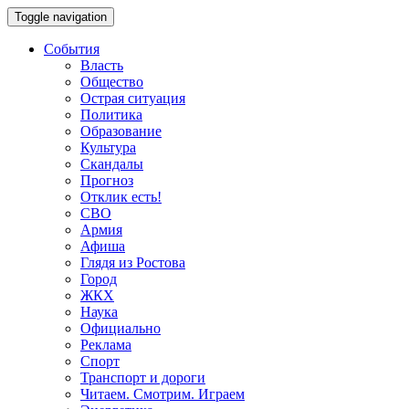
Toggle navigation
События
Власть
Общество
Острая ситуация
Политика
Образование
Культура
Скандалы
Прогноз
Отклик есть!
СВО
Армия
Афиша
Глядя из Ростова
Город
ЖКХ
Наука
Официально
Реклама
Спорт
Транспорт и дороги
Читаем. Смотрим. Играем