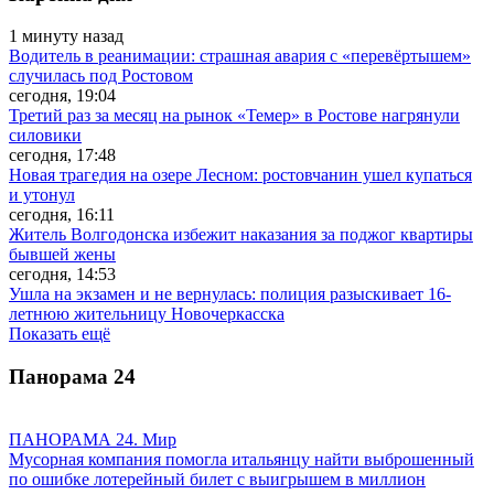
1 минуту назад
Водитель в реанимации: страшная авария с «перевёртышем»
случилась под Ростовом
сегодня, 19:04
Третий раз за месяц на рынок «Темер» в Ростове нагрянули
силовики
сегодня, 17:48
Новая трагедия на озере Лесном: ростовчанин ушел купаться
и утонул
сегодня, 16:11
Житель Волгодонска избежит наказания за поджог квартиры
бывшей жены
сегодня, 14:53
Ушла на экзамен и не вернулась: полиция разыскивает 16-
летнюю жительницу Новочеркасска
Показать ещё
Панорама
24
ПАНОРАМА 24. Мир
Мусорная компания помогла итальянцу найти выброшенный
по ошибке лотерейный билет с выигрышем в миллион