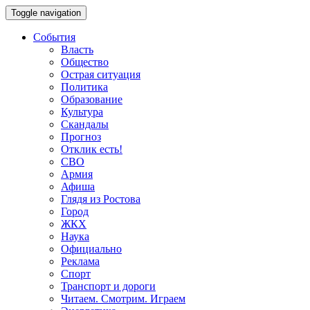
Toggle navigation
События
Власть
Общество
Острая ситуация
Политика
Образование
Культура
Скандалы
Прогноз
Отклик есть!
СВО
Армия
Афиша
Глядя из Ростова
Город
ЖКХ
Наука
Официально
Реклама
Спорт
Транспорт и дороги
Читаем. Смотрим. Играем