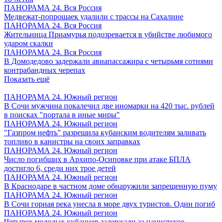
ПАНОРАМА 24. Вся Россия
Медвежат-попрошаек удалили с трассы на Сахалине
ПАНОРАМА 24. Вся Россия
Жительница Приамурья подозревается в убийстве любимого
ударом скалки
ПАНОРАМА 24. Вся Россия
В Домодедово задержали авиапассажира с четырьмя сотнями
контрабандных черепах
Показать ещё
ПАНОРАМА 24. Южный регион
В Сочи мужчина покалечил две иномарки на 420 тыс. рублей
в поисках "портала в иные миры"
ПАНОРАМА 24. Южный регион
"Газпром нефть" разрешила кубанским водителям заливать
топливо в канистры на своих заправках
ПАНОРАМА 24. Южный регион
Число погибших в Архипо-Осиповке при атаке БПЛА
достигло 6, среди них трое детей
ПАНОРАМА 24. Южный регион
В Краснодаре в частном доме обнаружили запрещенную пуму
ПАНОРАМА 24. Южный регион
В Сочи горная река унесла в море двух туристов. Один погиб
ПАНОРАМА 24. Южный регион
Четырех молодых кубанцев задержали за нацистское