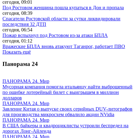
сегодня, 09:01
Под Ростовом женщина пошла купаться в Дон и пропала
сегодня, 08:39
Спасатели Ростовской области за сутки ликвидировали
последствия 32 ДТП
сегодня, 06:54
Пожар вспыхнул под Ростовом из-за атаки БПЛА
сегодня, 01:12
Вражеские БПЛА вновь атакуют Таганрог, работает ПВО
Показать ещё
Панорама
24
ПАНОРАМА 24. Мир
Мусорная компания помогла итальянцу найти выброшенный
по ошибке лотерейный билет с выигрышем в миллион
долларов
ПАНОРАМА 24. Мир
Завление Китая о выпуске своих серийных DUV-литографов
для производства микросхем обвалило акции NVidia
ПАНОРАМА 24. Мир
В США байкеры и квадроциклисты устроили беспредел на
дорогах Лонг-Айленда
ПАНОРАМА 24. Мир