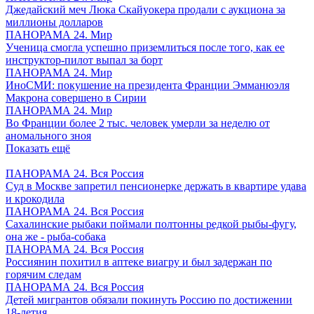
Джедайский меч Люка Скайуокера продали с аукциона за
миллионы долларов
ПАНОРАМА 24. Мир
Ученица смогла успешно приземлиться после того, как ее
инструктор-пилот выпал за борт
ПАНОРАМА 24. Мир
ИноСМИ: покушение на президента Франции Эмманюэля
Макрона совершено в Сирии
ПАНОРАМА 24. Мир
Во Франции более 2 тыс. человек умерли за неделю от
аномального зноя
Показать ещё
ПАНОРАМА 24. Вся Россия
Суд в Москве запретил пенсионерке держать в квартире удава
и крокодила
ПАНОРАМА 24. Вся Россия
Сахалинские рыбаки поймали полтонны редкой рыбы-фугу,
она же - рыба-собака
ПАНОРАМА 24. Вся Россия
Россиянин похитил в аптеке виагру и был задержан по
горячим следам
ПАНОРАМА 24. Вся Россия
Детей мигрантов обязали покинуть Россию по достижении
18-летия