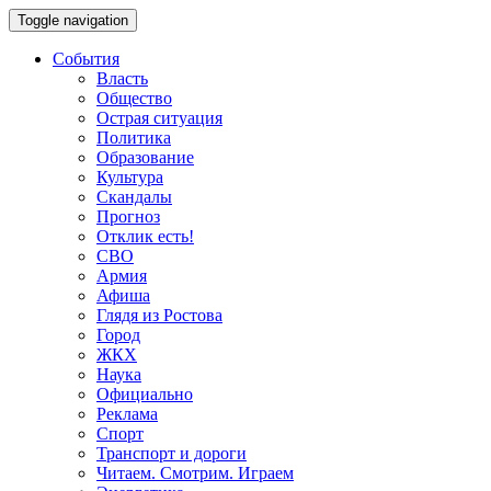
Toggle navigation
События
Власть
Общество
Острая ситуация
Политика
Образование
Культура
Скандалы
Прогноз
Отклик есть!
СВО
Армия
Афиша
Глядя из Ростова
Город
ЖКХ
Наука
Официально
Реклама
Спорт
Транспорт и дороги
Читаем. Смотрим. Играем