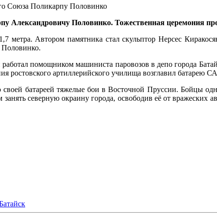
ого Союза Поликарпу Половинко
рпу Александровичу Половинко. Тожественная церемония пр
1,7 метра. Автором памятника стал скульптор Нерсес Киракосян
 Половинко.
работал помощником машиниста паровозов в депо города Батайск
ния ростовского артиллерийского училища возглавил батарею С
о своей батареей тяжелые бои в Восточной Пруссии. Бойцы од
м занять северную окраину города, освободив её от вражеских а
Батайск