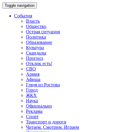
Toggle navigation
События
Власть
Общество
Острая ситуация
Политика
Образование
Культура
Скандалы
Прогноз
Отклик есть!
СВО
Армия
Афиша
Глядя из Ростова
Город
ЖКХ
Наука
Официально
Реклама
Спорт
Транспорт и дороги
Читаем. Смотрим. Играем