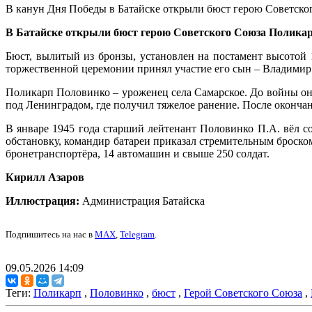
В канун Дня Победы в Батайске открыли бюст герою Советск
В Батайске открыли бюст герою Советского Союза Полика
Бюст, вылитый из бронзы, установлен на постамент высотой 
торжественной церемонии принял участие его сын – Владимир
Поликарп Половинко – уроженец села Самарское. До войны он 
под Ленинградом, где получил тяжелое ранение. После оконча
В январе 1945 года старший лейтенант Половинко П.А. вёл с
обстановку, командир батареи приказал стремительным броско
бронетранспортёра, 14 автомашин и свыше 250 солдат.
Кирилл Азаров
Иллюстрация:
Администрация Батайска
Подпишитесь на нас в
MAX
,
Telegram
.
09.05.2026 14:09
Теги:
Поликарп
,
Половинко
,
бюст
,
Герой Советского Союза
,