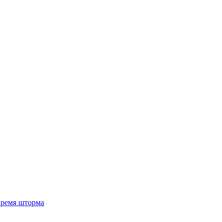
 время шторма