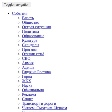
Toggle navigation
События
Власть
Общество
Острая ситуация
Политика
Образование
Культура
Скандалы
Прогноз
Отклик есть!
СВО
Армия
Афиша
Глядя из Ростова
Город
ЖКХ
Наука
Официально
Реклама
Спорт
Транспорт и дороги
Читаем. Смотрим. Играем