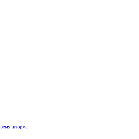
 время шторма