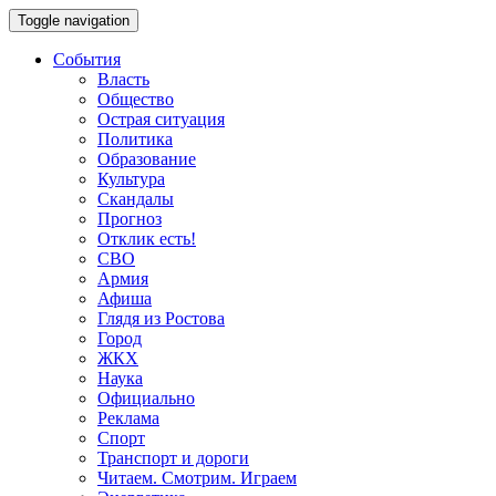
Toggle navigation
События
Власть
Общество
Острая ситуация
Политика
Образование
Культура
Скандалы
Прогноз
Отклик есть!
СВО
Армия
Афиша
Глядя из Ростова
Город
ЖКХ
Наука
Официально
Реклама
Спорт
Транспорт и дороги
Читаем. Смотрим. Играем