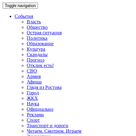
Toggle navigation
События
Власть
Общество
Острая ситуация
Политика
Образование
Культура
Скандалы
Прогноз
Отклик есть!
СВО
Армия
Афиша
Глядя из Ростова
Город
ЖКХ
Наука
Официально
Реклама
Спорт
Транспорт и дороги
Читаем. Смотрим. Играем