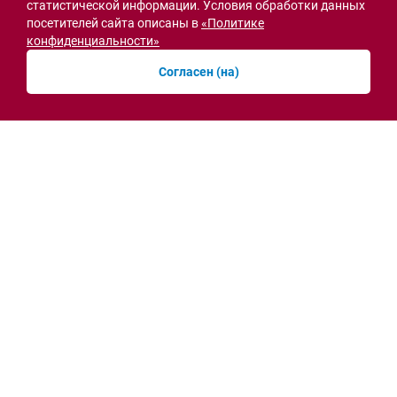
статистической информации. Условия обработки данных
посетителей сайта описаны в
«Политике
конфиденциальности»
Семьи героев СВО с временной регистрацией
Согласен (на)
в Ростовской области смогут получить
земельный участок
30.07.2026 13:05
Новости рубрики
Острая ситуация