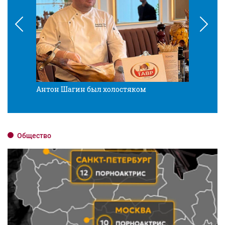
Антон Шагин был холостяком
Разв
Общество