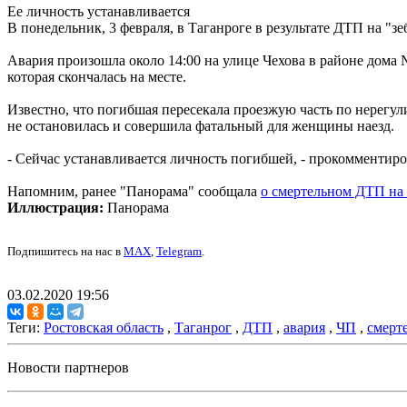
Ее личность устанавливается
В понедельник, 3 февраля, в Таганроге в результате ДТП на "
Авария произошла около 14:00 на улице Чехова в районе дома №
которая скончалась на месте.
Известно, что погибшая пересекала проезжую часть по нерегули
не остановилась и совершила фатальный для женщины наезд.
- Сейчас устанавливается личность погибшей, - прокомментиро
Напомним, ранее "Панорама" сообщала
о смертельном ДТП на 
Иллюстрация:
Панорама
Подпишитесь на нас в
MAX
,
Telegram
.
03.02.2020 19:56
Теги:
Ростовская область
,
Таганрог
,
ДТП
,
авария
,
ЧП
,
смерт
Новости партнеров