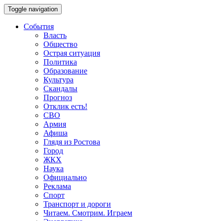
Toggle navigation
События
Власть
Общество
Острая ситуация
Политика
Образование
Культура
Скандалы
Прогноз
Отклик есть!
СВО
Армия
Афиша
Глядя из Ростова
Город
ЖКХ
Наука
Официально
Реклама
Спорт
Транспорт и дороги
Читаем. Смотрим. Играем