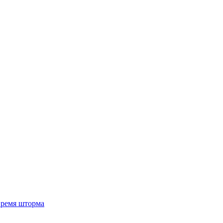
 время шторма