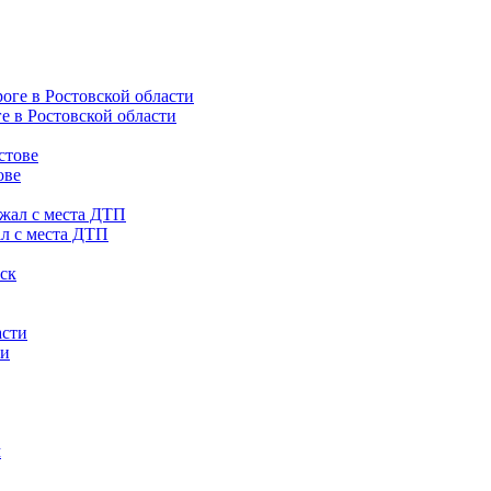
е в Ростовской области
ове
ал с места ДТП
ти