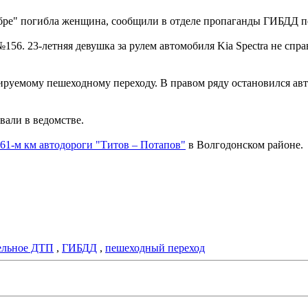
зебре" погибла женщина, сообщили в отделе пропаганды ГИБДД п
156. 23-летняя девушка за рулем автомобиля Kia Spectra не спра
руемому пешеходному переходу. В правом ряду остановился автоб
вали в ведомстве.
61-м км автодороги "Титов – Потапов"
в Волгодонском районе.
ельное ДТП
,
ГИБДД
,
пешеходный переход