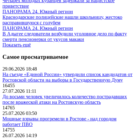
Четырех молодых кубанцев задержали за нацистское
приветствие
ПАНОРАМА 24. Южный регион
Краснодарские полицейские нашли школьницу, жестоко
расправившуюся с голубем
ПАНОРАМА 24. Южный регион
В Адыгее следователи возбудили уголовное дело по факту
смерти пенсионерки от укусов макаки
Показать ещё
Самое просматриваемое
29.06.2026 18:48
На съезде «Единой России» утвердили список кандидатов от
Ростовской области на выборы в Государственную Думу
16455
27.07.2026 11:11
До восьми человек увеличилось количество пострадавших
после вражеской атаки на Ростовскую область
14765
25.07.2026 03:50
Мощные взрывы прогремели в Ростове - над городом
работает ПВО
14755
26.07.2026 14:19