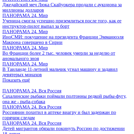
Джедайский меч Люка Скайуокера продали с аукциона за
миллионы долларов
ПАНОРАМА 24. Мир
Ученица смогла успешно приземлиться после того, как ее
инструктор-пилот выпал за борт
ПАНОРАМА 24. Мир
ИноСМИ: покушение на президента Франции Эмманюэля
Макрона совершено в Сирии
ПАНОРАМА 24. Мир
Во Франции более 2 тыс. человек умерли за неделю от
аномального зноя
ПАНОРАМА 24. Мир
В Таиланде 11-летний мальчик угнал машину и задавил
девятерых монахов
Показать ещё
ПАНОРАМА 24. Вся Россия
Сахалинские рыбаки поймали полтонны редкой рыбы-фугу,
она же - рыба-собака
ПАНОРАМА 24. Вся Россия
Россиянин похитил в аптеке виагру и был задержан по
горячим следам
ПАНОРАМА 24. Вся Россия
Детей мигрантов обязали покинуть Россию по достижении
18-летия