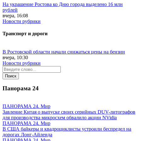
На украшение Ростова ко Дню города выделено 16 млн
рублей
вчера, 16:08
Новости рубрики
Транспорт и дороги
В Ростовской области начали снижаться цены на бензин
вчера, 10:30
Новости рубрики
Панорама
24
ПАНОРАМА 24. Мир
Завление Китая о выпуске своих серийных DUV-литографов
для производства микросхем обвалило акции NVidia
ПАНОРАМА 24. Мир
В США байкеры и квадроциклисты устроили беспредел на
дорогах Лонг-Айленда
ПАНОРАМА 24. Мир