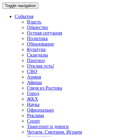
Toggle navigation
События
Власть
Общество
Острая ситуация
Политика
Образование
Культура
Скандалы
Прогноз
Отклик есть!
СВО
Армия
Афиша
Глядя из Ростова
Город
ЖКХ
Наука
Официально
Реклама
Спорт
Транспорт и дороги
Читаем. Смотрим. Играем