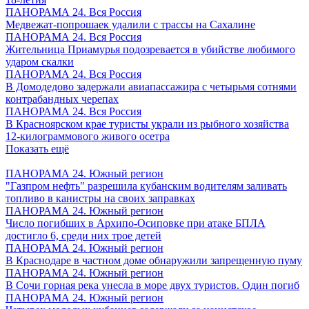
ПАНОРАМА 24. Вся Россия
Медвежат-попрошаек удалили с трассы на Сахалине
ПАНОРАМА 24. Вся Россия
Жительница Приамурья подозревается в убийстве любимого
ударом скалки
ПАНОРАМА 24. Вся Россия
В Домодедово задержали авиапассажира с четырьмя сотнями
контрабандных черепах
ПАНОРАМА 24. Вся Россия
В Красноярском крае туристы украли из рыбного хозяйства
12-килограммового живого осетра
Показать ещё
ПАНОРАМА 24. Южный регион
"Газпром нефть" разрешила кубанским водителям заливать
топливо в канистры на своих заправках
ПАНОРАМА 24. Южный регион
Число погибших в Архипо-Осиповке при атаке БПЛА
достигло 6, среди них трое детей
ПАНОРАМА 24. Южный регион
В Краснодаре в частном доме обнаружили запрещенную пуму
ПАНОРАМА 24. Южный регион
В Сочи горная река унесла в море двух туристов. Один погиб
ПАНОРАМА 24. Южный регион