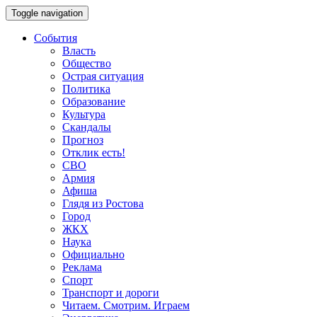
Toggle navigation
События
Власть
Общество
Острая ситуация
Политика
Образование
Культура
Скандалы
Прогноз
Отклик есть!
СВО
Армия
Афиша
Глядя из Ростова
Город
ЖКХ
Наука
Официально
Реклама
Спорт
Транспорт и дороги
Читаем. Смотрим. Играем