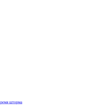
 время шторма