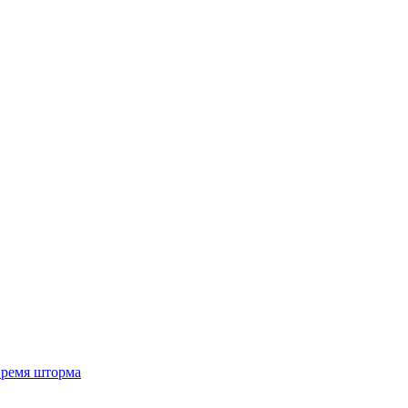
 время шторма