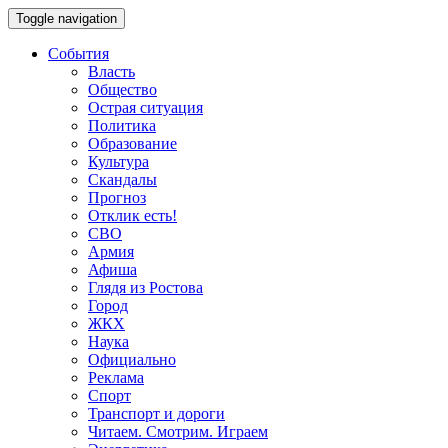
Toggle navigation
События
Власть
Общество
Острая ситуация
Политика
Образование
Культура
Скандалы
Прогноз
Отклик есть!
СВО
Армия
Афиша
Глядя из Ростова
Город
ЖКХ
Наука
Официально
Реклама
Спорт
Транспорт и дороги
Читаем. Смотрим. Играем