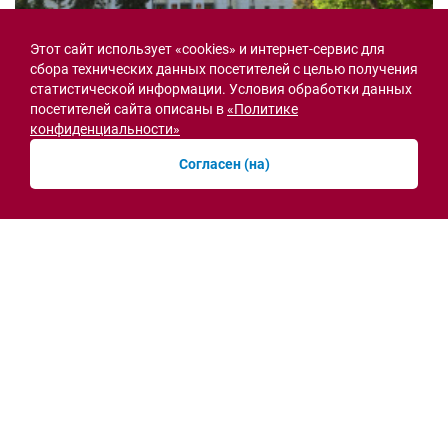
Этот сайт использует «cookies» и интернет-сервис для
сбора технических данных посетителей с целью получения
статистической информации. Условия обработки данных
Семьи героев СВО с временной регистрацией
в Ростовской области смогут получить
посетителей сайта описаны в
«Политике
земельный участок
конфиденциальности»
30.07.2026 13:05
Согласен (на)
Новости рубрики
Острая ситуация