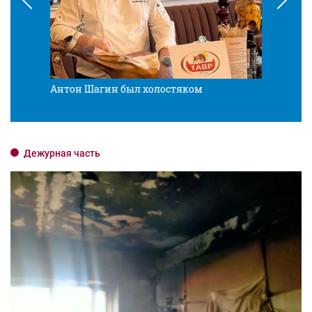
Антон Шагин был холостяком
Разв
Дежурная часть