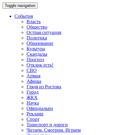
Toggle navigation
События
Власть
Общество
Острая ситуация
Политика
Образование
Культура
Скандалы
Прогноз
Отклик есть!
СВО
Армия
Афиша
Глядя из Ростова
Город
ЖКХ
Наука
Официально
Реклама
Спорт
Транспорт и дороги
Читаем. Смотрим. Играем