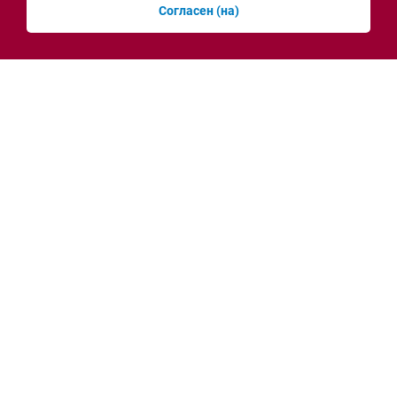
Согласен (на)
Серьёзные проблемы со светом начались в
Батайске из-за жары
сегодня, 11:09
Новости рубрики
Энергетика