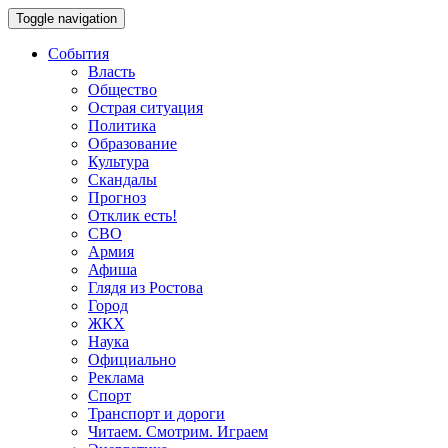
Toggle navigation
События
Власть
Общество
Острая ситуация
Политика
Образование
Культура
Скандалы
Прогноз
Отклик есть!
СВО
Армия
Афиша
Глядя из Ростова
Город
ЖКХ
Наука
Официально
Реклама
Спорт
Транспорт и дороги
Читаем. Смотрим. Играем