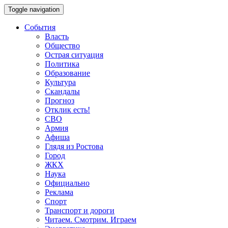
Toggle navigation
События
Власть
Общество
Острая ситуация
Политика
Образование
Культура
Скандалы
Прогноз
Отклик есть!
СВО
Армия
Афиша
Глядя из Ростова
Город
ЖКХ
Наука
Официально
Реклама
Спорт
Транспорт и дороги
Читаем. Смотрим. Играем