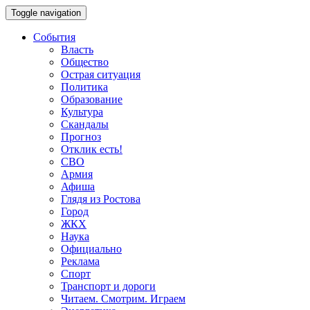
Toggle navigation
События
Власть
Общество
Острая ситуация
Политика
Образование
Культура
Скандалы
Прогноз
Отклик есть!
СВО
Армия
Афиша
Глядя из Ростова
Город
ЖКХ
Наука
Официально
Реклама
Спорт
Транспорт и дороги
Читаем. Смотрим. Играем