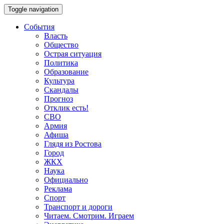
Toggle navigation
События
Власть
Общество
Острая ситуация
Политика
Образование
Культура
Скандалы
Прогноз
Отклик есть!
СВО
Армия
Афиша
Глядя из Ростова
Город
ЖКХ
Наука
Официально
Реклама
Спорт
Транспорт и дороги
Читаем. Смотрим. Играем