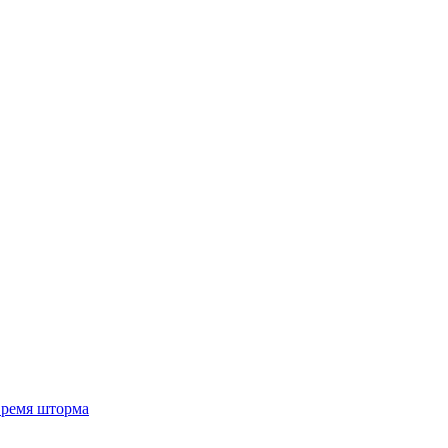
 время шторма