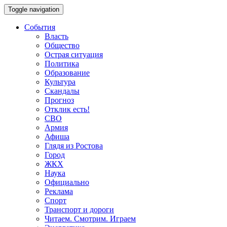
Toggle navigation
События
Власть
Общество
Острая ситуация
Политика
Образование
Культура
Скандалы
Прогноз
Отклик есть!
СВО
Армия
Афиша
Глядя из Ростова
Город
ЖКХ
Наука
Официально
Реклама
Спорт
Транспорт и дороги
Читаем. Смотрим. Играем