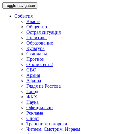
Toggle navigation
События
Власть
Общество
Острая ситуация
Политика
Образование
Культура
Скандалы
Прогноз
Отклик есть!
СВО
Армия
Афиша
Глядя из Ростова
Город
ЖКХ
Наука
Официально
Реклама
Спорт
Транспорт и дороги
Читаем. Смотрим. Играем