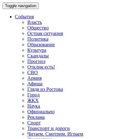
Toggle navigation
События
Власть
Общество
Острая ситуация
Политика
Образование
Культура
Скандалы
Прогноз
Отклик есть!
СВО
Армия
Афиша
Глядя из Ростова
Город
ЖКХ
Наука
Официально
Реклама
Спорт
Транспорт и дороги
Читаем. Смотрим. Играем