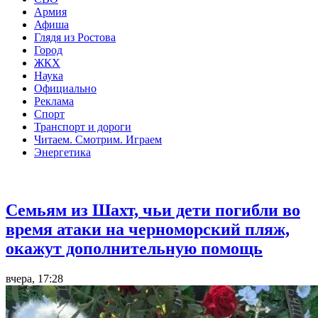
Армия
Афиша
Глядя из Ростова
Город
ЖКХ
Наука
Официально
Реклама
Спорт
Транспорт и дороги
Читаем. Смотрим. Играем
Энергетика
Общество
Семьям из Шахт, чьи дети погибли во
время атаки на черноморский пляж,
окажут дополнительную помощь
вчера, 17:28