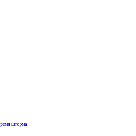
 время шторма