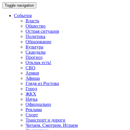
Toggle navigation
События
Власть
Общество
Острая ситуация
Политика
Образование
Культура
Скандалы
Прогноз
Отклик есть!
СВО
Армия
Афиша
Глядя из Ростова
Город
ЖКХ
Наука
Официально
Реклама
Спорт
Транспорт и дороги
Читаем. Смотрим. Играем