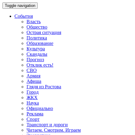
Toggle navigation
События
Власть
Общество
Острая ситуация
Политика
Образование
Культура
Скандалы
Прогноз
Отклик есть!
СВО
Армия
Афиша
Глядя из Ростова
Город
ЖКХ
Наука
Официально
Реклама
Спорт
Транспорт и дороги
Читаем. Смотрим. Играем