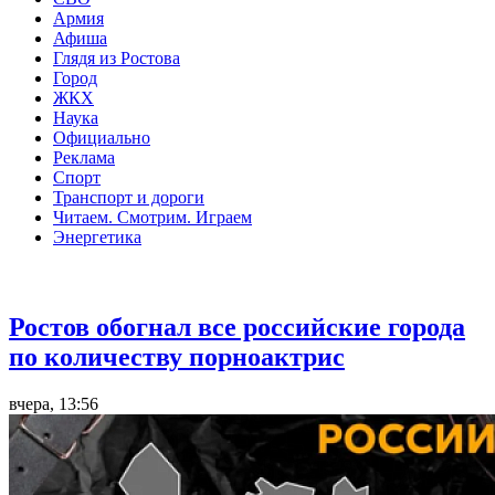
Армия
Афиша
Глядя из Ростова
Город
ЖКХ
Наука
Официально
Реклама
Спорт
Транспорт и дороги
Читаем. Смотрим. Играем
Энергетика
Общество
Ростов обогнал все российские города
по количеству порноактрис
вчера, 13:56