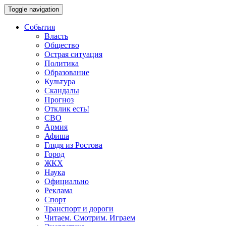
Toggle navigation
События
Власть
Общество
Острая ситуация
Политика
Образование
Культура
Скандалы
Прогноз
Отклик есть!
СВО
Армия
Афиша
Глядя из Ростова
Город
ЖКХ
Наука
Официально
Реклама
Спорт
Транспорт и дороги
Читаем. Смотрим. Играем