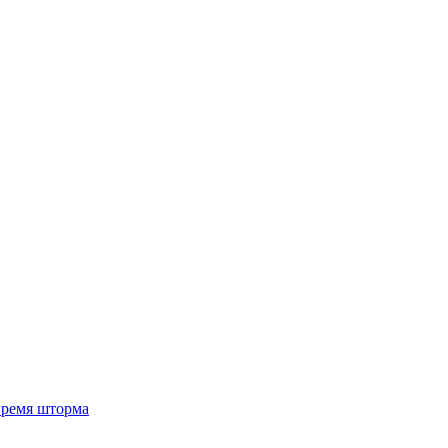
 время шторма