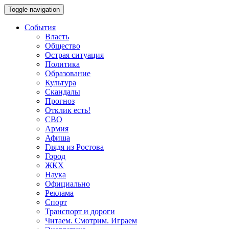
Toggle navigation
События
Власть
Общество
Острая ситуация
Политика
Образование
Культура
Скандалы
Прогноз
Отклик есть!
СВО
Армия
Афиша
Глядя из Ростова
Город
ЖКХ
Наука
Официально
Реклама
Спорт
Транспорт и дороги
Читаем. Смотрим. Играем