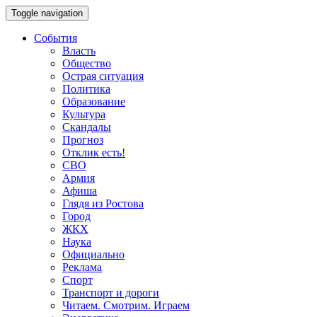
Toggle navigation
События
Власть
Общество
Острая ситуация
Политика
Образование
Культура
Скандалы
Прогноз
Отклик есть!
СВО
Армия
Афиша
Глядя из Ростова
Город
ЖКХ
Наука
Официально
Реклама
Спорт
Транспорт и дороги
Читаем. Смотрим. Играем