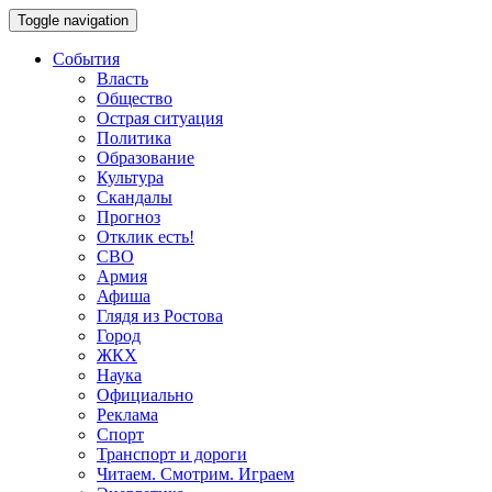
Toggle navigation
События
Власть
Общество
Острая ситуация
Политика
Образование
Культура
Скандалы
Прогноз
Отклик есть!
СВО
Армия
Афиша
Глядя из Ростова
Город
ЖКХ
Наука
Официально
Реклама
Спорт
Транспорт и дороги
Читаем. Смотрим. Играем