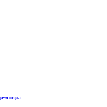
 время шторма