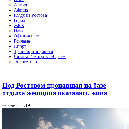
Армия
Афиша
Глядя из Ростова
Город
ЖКХ
Наука
Официально
Реклама
Спорт
Транспорт и дороги
Читаем. Смотрим. Играем
Энергетика
Общество
Под Ростовом пропавшая на базе
отдыха женщина оказалась жива
сегодня, 11:19