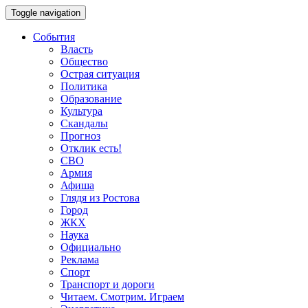
Toggle navigation
События
Власть
Общество
Острая ситуация
Политика
Образование
Культура
Скандалы
Прогноз
Отклик есть!
СВО
Армия
Афиша
Глядя из Ростова
Город
ЖКХ
Наука
Официально
Реклама
Спорт
Транспорт и дороги
Читаем. Смотрим. Играем