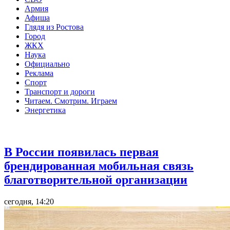
Армия
Афиша
Глядя из Ростова
Город
ЖКХ
Наука
Официально
Реклама
Спорт
Транспорт и дороги
Читаем. Смотрим. Играем
Энергетика
Общество
В России появилась первая
брендированная мобильная связь
благотворительной организации
сегодня, 14:20