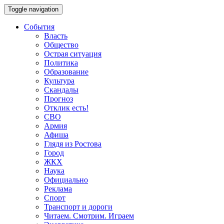
Toggle navigation
События
Власть
Общество
Острая ситуация
Политика
Образование
Культура
Скандалы
Прогноз
Отклик есть!
СВО
Армия
Афиша
Глядя из Ростова
Город
ЖКХ
Наука
Официально
Реклама
Спорт
Транспорт и дороги
Читаем. Смотрим. Играем