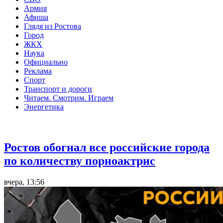
Армия
Афиша
Глядя из Ростова
Город
ЖКХ
Наука
Официально
Реклама
Спорт
Транспорт и дороги
Читаем. Смотрим. Играем
Энергетика
Общество
Ростов обогнал все российские города
по количеству порноактрис
вчера, 13:56