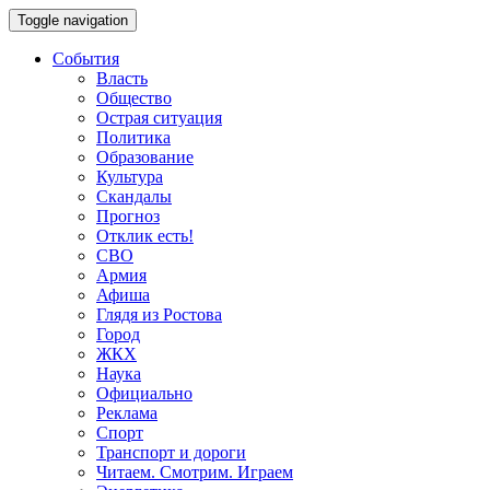
Toggle navigation
События
Власть
Общество
Острая ситуация
Политика
Образование
Культура
Скандалы
Прогноз
Отклик есть!
СВО
Армия
Афиша
Глядя из Ростова
Город
ЖКХ
Наука
Официально
Реклама
Спорт
Транспорт и дороги
Читаем. Смотрим. Играем