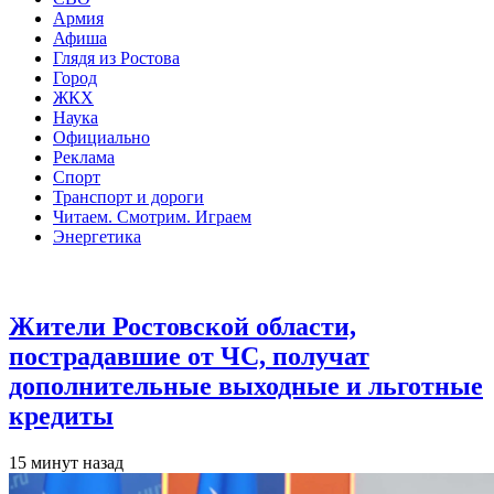
Армия
Афиша
Глядя из Ростова
Город
ЖКХ
Наука
Официально
Реклама
Спорт
Транспорт и дороги
Читаем. Смотрим. Играем
Энергетика
Общество
Жители Ростовской области,
пострадавшие от ЧС, получат
дополнительные выходные и льготные
кредиты
15 минут назад