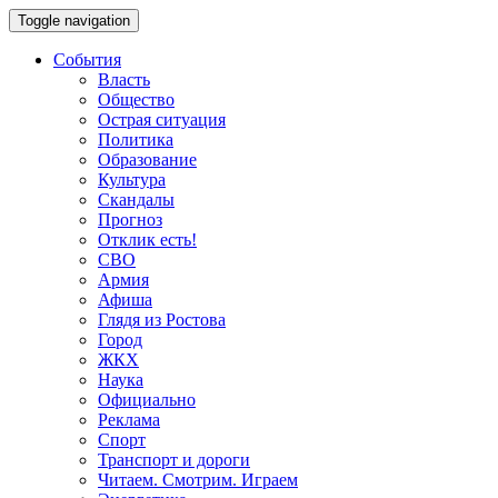
Toggle navigation
События
Власть
Общество
Острая ситуация
Политика
Образование
Культура
Скандалы
Прогноз
Отклик есть!
СВО
Армия
Афиша
Глядя из Ростова
Город
ЖКХ
Наука
Официально
Реклама
Спорт
Транспорт и дороги
Читаем. Смотрим. Играем