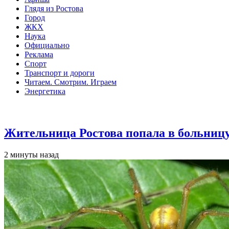
Глядя из Ростова
Город
ЖКХ
Наука
Официально
Реклама
Спорт
Транспорт и дороги
Читаем. Смотрим. Играем
Энергетика
Общество
Жительница Ростова попала в больницу
2 минуты назад