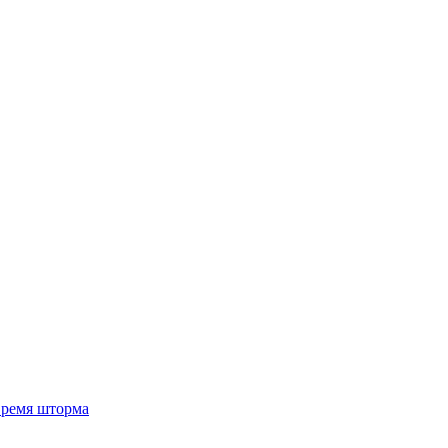
 время шторма