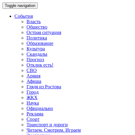
Toggle navigation
События
Власть
Общество
Острая ситуация
Политика
Образование
Культура
Скандалы
Прогноз
Отклик есть!
СВО
Армия
Афиша
Глядя из Ростова
Город
ЖКХ
Наука
Официально
Реклама
Спорт
Транспорт и дороги
Читаем. Смотрим. Играем